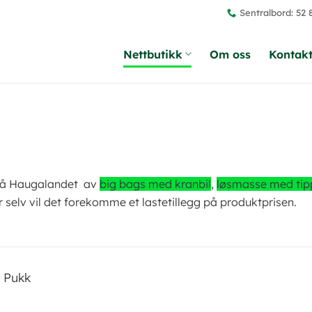
Sentralbord: 52 
Nettbutikk
Om oss
Kontakt
g på Haugalandet av
big bags med kranbil
,
løsmasse med tip
 selv vil det forekomme et lastetillegg på produktprisen.
»
Pukk