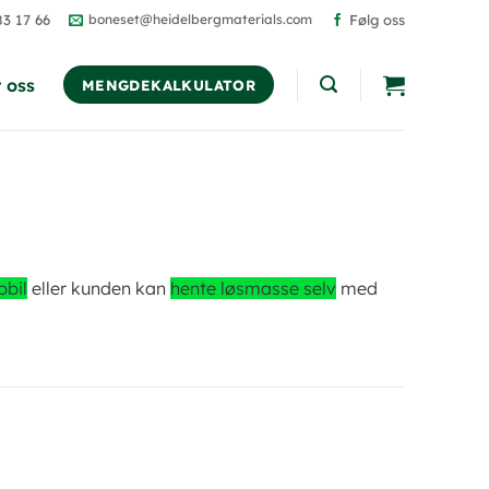
83 17 66
boneset@heidelbergmaterials.com
Følg oss
 oss
MENGDEKALKULATOR
pbil
eller kunden kan
hente løsmasse selv
med