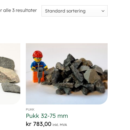
r alle 3 resultater
PUKK
Pukk 32-75 mm
kr
783,00
inkl. MVA