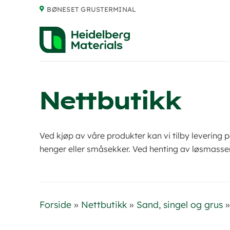
Skip
BØNESET GRUSTERMINAL
to
content
Nettbutikk
Ved kjøp av våre produkter kan vi tilby leverin
henger eller småsekker. Ved henting av løsmasser
Forside
»
Nettbutikk
»
Sand, singel og grus