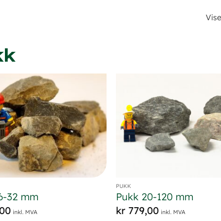
Vise
kk
PUKK
16-32 mm
Pukk 20-120 mm
00
kr
779,00
inkl. MVA
inkl. MVA