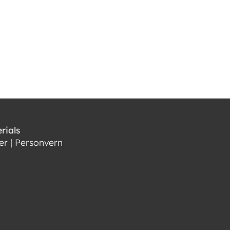
rials
er
|
Personvern