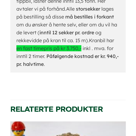
tippbil, laster denne inntil 13,5 tonn. Her
avtaler vi på forhånd.Alle
storsekker
lages
på bestilling så disse
må bestilles i forkant
om du ønsker å hente selv, eller om du vil ha
de levert (
inntil 12 sekker pr. ordre
og
rekkevidde på kran til ca. 15 m).Kranbil har
en fast timepris på kr 3.750,-
inkl . mva. for
inntil 2 timer.
Påfølgende kostnad er kr. 940,-
pr. halvtime
.
RELATERTE PRODUKTER