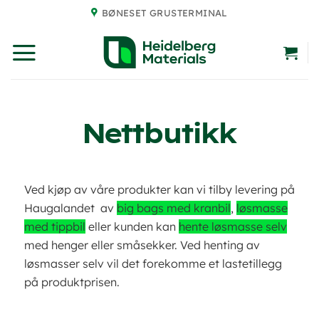
Skip
BØNESET GRUSTERMINAL
to
content
Nettbutikk
Ved kjøp av våre produkter kan vi tilby levering på
Haugalandet av
big bags med kranbil
,
løsmasse
med tippbil
eller kunden kan
hente løsmasse selv
med henger eller småsekker. Ved henting av
løsmasser selv vil det forekomme et lastetillegg
på produktprisen.